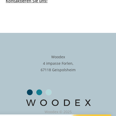
Kontaktieren Sie uns!
Woodex
4 impasse Forlen,
67118 Geispolsheim
Woodex © 2025